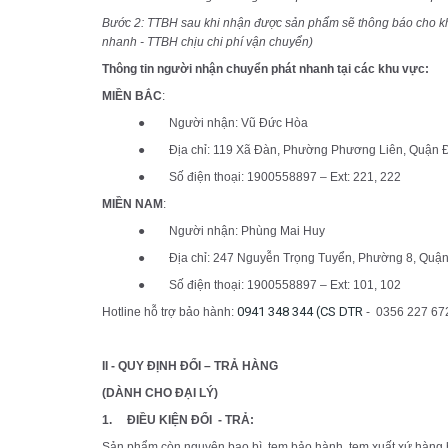
Bước 2: TTBH sau khi nhận được sản phẩm sẽ thông báo cho khách
nhanh - TTBH chịu chi phí vận chuyển)
Thông tin người nhận chuyển phát nhanh tại các khu vực:
MIỀN BẮC
:
● Người nhận: Vũ Đức Hòa
● Địa chỉ: 119 Xã Đàn, Phường Phương Liên, Quận Đ
● Số điện thoại: 1900558897 – Ext: 221, 222
MIỀN NAM
:
● Người nhận: Phùng Mai Huy
● Địa chỉ:
247 Nguyễn Trọng Tuyển, Phường 8, Quậ
● Số điện thoại: 1900558897 – Ext: 101, 102
0941 348 344 (CS DTR
Hotline hỗ trợ bảo hành:
-
0356 227 67
II - QUY ĐỊNH ĐỔI – TRẢ HÀNG
(DÀNH CHO ĐẠI LÝ)
1.
ĐIỀU KIỆN ĐỔI - TRẢ:
Sản phẩm còn nguyên bao bì, tem bảo hành, tem xuất xứ hàng h