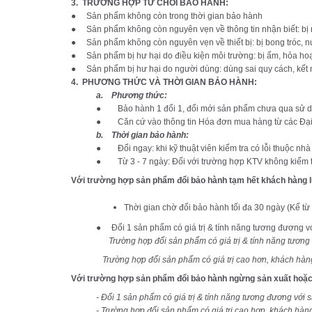
3.
TRƯỜNG HỢP TỪ CHỐI BẢO HÀNH:
● Sản phẩm không còn trong thời gian bảo hành
● Sản phẩm không còn nguyên vẹn về thông tin nhận biết: bị r
● Sản phẩm không còn nguyên vẹn về thiết bị: bị bong tróc, n
● Sản phẩm bị hư hại do điều kiện môi trường: bị ẩm, hỏa hoạn
● Sản phẩm bị hư hại do người dùng: dùng sai quy cách, kết n
4.
PHƯƠNG THỨC VÀ THỜI GIAN BẢO HÀNH:
a.
Phương thức:
● Bảo hành 1 đổi 1, đổi mới sản phẩm chưa qua sử 
● Căn cứ vào thông tin Hóa đơn mua hàng từ các Đại l
b.
Thời gian bảo hành:
● Đổi ngay: khi kỹ thuật viên kiểm tra có lỗi thuộc nhà
● Từ 3 - 7 ngày: Đối với trường hợp KTV không kiểm tr
Với trường hợp sản phẩm đổi bảo hành tạm hết khách hàng 
Thời gian chờ đổi bảo hành tối đa 30 ngày (Kể t
● Đổi 1 sản phẩm có giá trị & tính năng tương đương 
Trường hợp đổi sản phẩm có giá trị & tính năng tươ
Trường hợp đổi sản phẩm có giá trị cao hơn, khách hàng 
Với trường hợp sản phẩm đổi bảo hành ngừng sản xuất hoặc 
- Đổi 1 sản phẩm có giá trị & tính năng tương đương với
- Trường hợp đổi sản phẩm có giá trị cao hơn, khách hàn