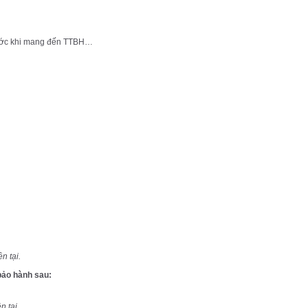
trước khi mang đến TTBH…
n tại.
bảo hành sau:
n tại.