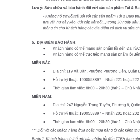
Lưu ý: Sửa chữa và bảo hành đối với các sản phẩm Túi & Ba
- Không hỗ trợ đổi/trả đối với các sản phẩm Túi & Balo thu
tưa vải, hư dây kéo, đứt cáp kết nối...) trong 30 ngày đ
thông tin cho Khách hàng các địa điểm có dịch vụ sửa ch
5.
ĐỊA ĐIỂM BẢO HÀNH:
● Khách hàng có thể mang sản phẩm lỗi đến Đại lý/
● Khách hàng có thể trực tiếp mang sản phẩm lỗi đến c
MIỀN BẮC
:
● Địa chỉ: 119 Xã Đàn, Phường Phương Liên, Quận Đ
● Hỗ trợ kỹ thuật: 1900558897 – Nhấn 221 hoặc 222
● Thời gian làm việc: 8h00 – 20h30 (thứ 2 – Chủ Nhật, 
MIỀN NAM
:
● Địa chỉ: 247 Nguyễn Trọng Tuyển, Phường 8, Quậ
● Hỗ trợ kỹ thuật: 1900558897 – Nhấn 201 hoặc 202
● Thời gian làm việc: 8h00 – 20h30 (thứ 2 – Chủ Nhật, 
*** Đối với các khách hàng ở xa hoặc mua hàng từ các kênh th
Bước 1: Khách hàng có thể gửi sản phẩm lỗi đến TTBH theo ph