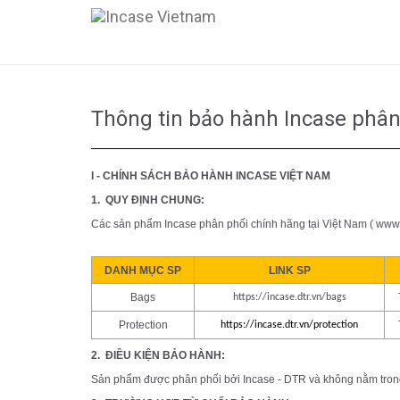
Thông tin bảo hành Incase phân
I - CHÍNH SÁCH BẢO HÀNH
INCASE
VIỆT NAM
1.
QUY ĐỊNH CHUNG:
Các sản phẩm
Incase
phân phối chính hãng tại Việt Nam
(
www.
DANH MỤC SP
LINK SP
Bags
https://incase.dtr.vn/bags
Protection
https://incase.dtr.vn/protection
2.
ĐIỀU KIỆN BẢO HÀNH:
Sản phẩm được phân phối bởi
Incase
- DTR và không nằm trong