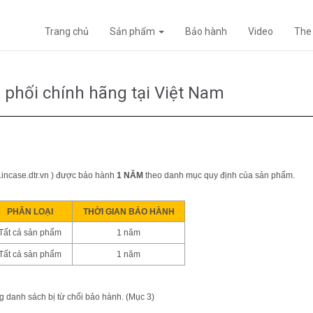
Trang chủ
Sản phẩm
Bảo hành
Video
The
 phối chính hãng tại Việt Nam
incase.dtr.vn
) được bảo hành
1 NĂM
theo danh mục quy định của sản phẩm.
PHÂN LOẠI
THỜI GIAN BẢO HÀNH
Tất cả sản phẩm
1 năm
Tất cả sản phẩm
1 năm
 danh sách bị từ chối bảo hành. (Mục 3)