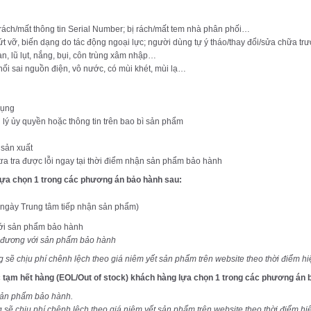
ách/mất thông tin Serial Number; bị rách/mất tem nhà phân phối…
ứt vỡ, biến dạng do tác động ngoại lực; người dùng tự ý tháo/thay đổi/sửa chữa 
, lũ lụt, nắng, bụi, côn trùng xâm nhập…
ối sai nguồn điện, vô nước, có mùi khét, mùi lạ…
dụng
ý ủy quyền hoặc thông tin trên bao bì sản phẩm
 sản xuất
a tra được lỗi ngay tại thời điểm nhận sản phẩm bảo hành
lựa chọn 1 trong các phương án bảo hành sau:
ừ ngày Trung tâm tiếp nhận sản phẩm)
với sản phẩm bảo hành
ng đương với sản phẩm bảo hành
sẽ chịu phí chênh lệch theo giá niêm yết sản phẩm trên website theo thời điểm hiệ
tạm hết hàng (EOL/Out of stock) khách hàng lựa chọn 1 trong các phương án 
 sản phẩm bảo hành.
g sẽ chịu phí chênh lệch theo giá niêm yết sản phẩm trên website
theo thời điểm hiệ