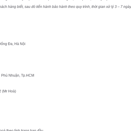
 hàng biết, sau đó tiến hành bảo hành theo quy trình, thời gian xử lý 3 – 7 ngày
ống Đa, Hà Nội
n Phú Nhuận, Tp.HCM
2 (Mr Hoà)
oá theo tình trạng ban đầu