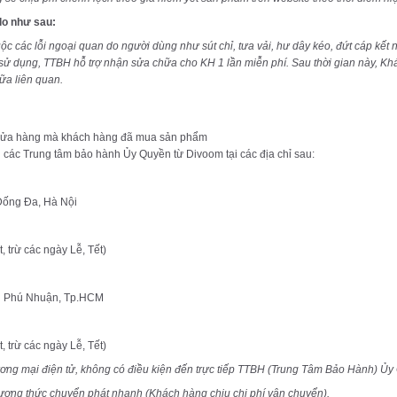
lo như sau:
ộc các lỗi ngoại quan do người dùng như sút chỉ, tưa vải, hư dây kéo, đứt cáp kết nối
ầu sử dụng, TTBH hỗ trợ nhận sửa chữa cho KH 1 lần miễn phí. Sau thời gian này, K
ữa liên quan.
Cửa hàng mà khách hàng đã mua sản phẩm
ác Trung tâm bảo hành Ủy Quyền từ Divoom tại các địa chỉ sau:
ống Đa, Hà Nội
trừ các ngày Lễ, Tết)
n Phú Nhuận, Tp.HCM
trừ các ngày Lễ, Tết)
ương mại điện tử, không có điều kiện đến trực tiếp TTBH (Trung Tâm Bảo Hành) Ủy
ương thức chuyển phát nhanh (Khách hàng chịu chi phí vận chuyển).